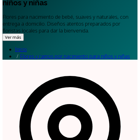
niños y niñas
Flores para nacimiento de bebé, suaves y naturales, con
entrega a domicilio. Diseños atentos preparados por
floristas locales para dar la bienvenida.
Ver más
Inicio
Flores y ramos por nacimiento para niños y niñas