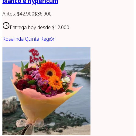
blanco e hypericum
Antes:
$42.900
$36.900
Entrega hoy desde
$12.000
Rosalinda Quinta Región