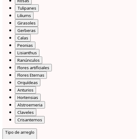
Rosas
Tulipanes
Liliums
Girasoles
Gerberas
Calas
Peonias
Lisianthus
Ranúnculos
Flores artificiales
Flores Eternas
Orquídeas
Anturios
Hortensias
Alstroemeria
Claveles
Crisantemos
Tipo de arreglo