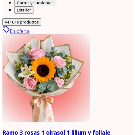
Cactus y suculentas
Exterior
Ver
619
productos
En oferta
Ramo 3 rosas 1 girasol 1 lilium y follaje