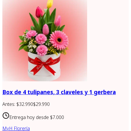
Box de 4 tulipanes, 3 claveles y 1 gerbera
Antes:
$32.990
$29.990
Entrega hoy desde
$7.000
MyH Florería