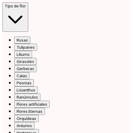
Tipo de flor
Rosas
Tulipanes
Liliums
Girasoles
Gerberas
Calas
Peonias
Lisianthus
Ranúnculos
Flores artificiales
Flores Eternas
Orquídeas
Anturios
Hortensias