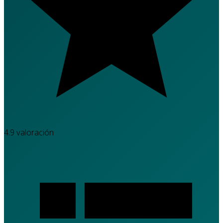
4.9
valoración