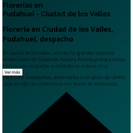
Florerías en
Pudahuel - Ciudad de los Valles
Florería en Ciudad de los Valles,
Pudahuel, despacho
En Ciudad de los Valles, uno de los grandes sectores
residenciales de Pudahuel, nuestra florería prepara ramos
frescos con despacho a domicilio en toda la zona.
Ver más
Ideal para cumpleaños, aniversarios o un gesto de cariño,
cada arreglo se confecciona con flores de temporada.