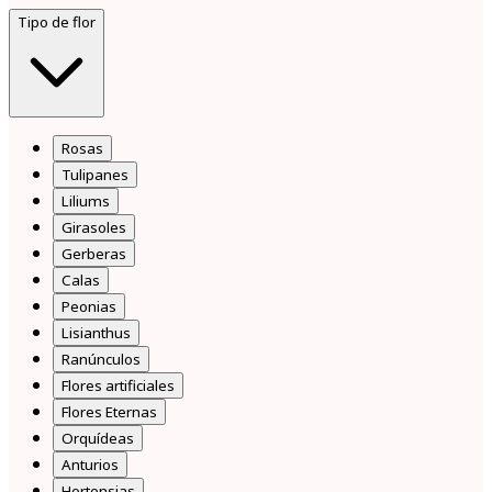
Tipo de flor
Rosas
Tulipanes
Liliums
Girasoles
Gerberas
Calas
Peonias
Lisianthus
Ranúnculos
Flores artificiales
Flores Eternas
Orquídeas
Anturios
Hortensias