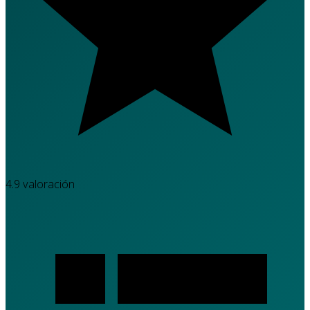
4.9
valoración