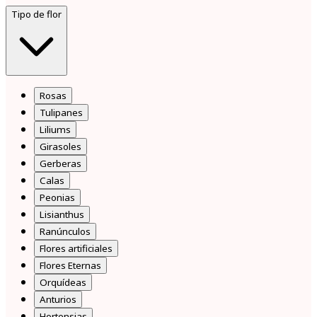
Tipo de flor
Rosas
Tulipanes
Liliums
Girasoles
Gerberas
Calas
Peonias
Lisianthus
Ranúnculos
Flores artificiales
Flores Eternas
Orquídeas
Anturios
Hortensias