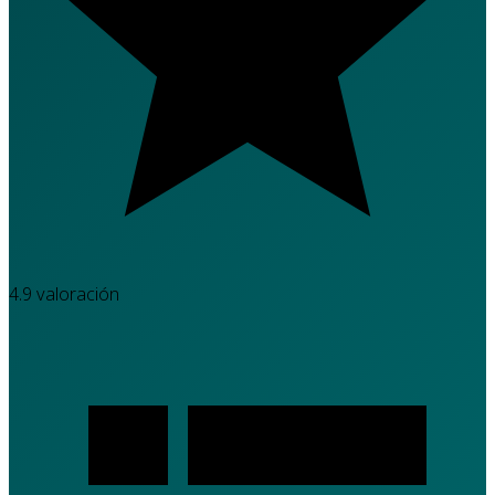
4.9
valoración