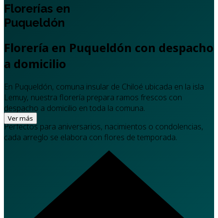
Florerías en
Puqueldón
Florería en Puqueldón con despacho
a domicilio
En Puqueldón, comuna insular de Chiloé ubicada en la isla
Lemuy, nuestra florería prepara ramos frescos con
despacho a domicilio en toda la comuna.
Ver más
Perfectos para aniversarios, nacimientos o condolencias,
cada arreglo se elabora con flores de temporada.