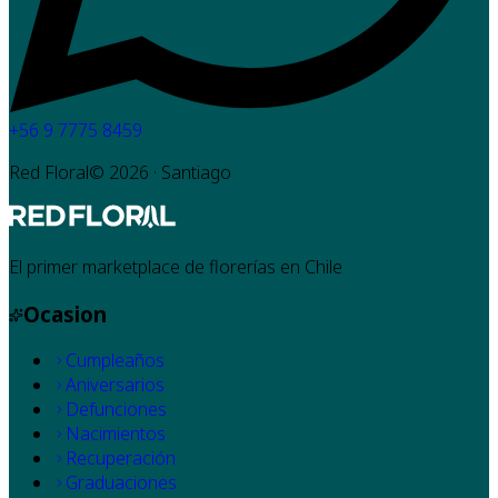
+56 9 7775 8459
Red Floral©
2026
· Santiago
El primer marketplace de florerías en Chile
Ocasion
Cumpleaños
Aniversarios
Defunciones
Nacimientos
Recuperación
Graduaciones