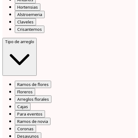
Hortensias
Alstroemeria
Claveles
Crisantemos
Tipo de arreglo
Ramos de flores
Floreros
Arreglos florales
Cajas
Para eventos
Ramos de novia
Coronas
Desayunos