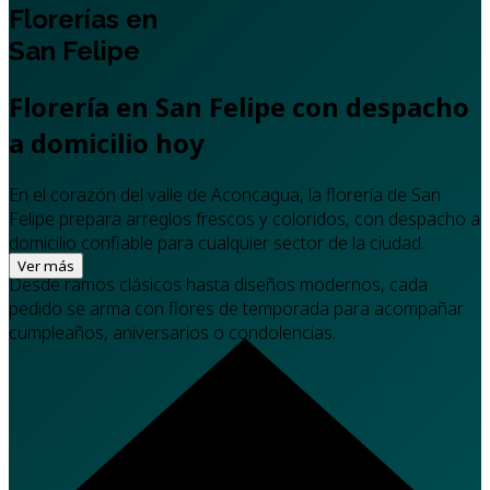
Florerías en
San Felipe
Florería en San Felipe con despacho
a domicilio hoy
En el corazón del valle de Aconcagua, la florería de San
Felipe prepara arreglos frescos y coloridos, con despacho a
domicilio confiable para cualquier sector de la ciudad.
Ver más
Desde ramos clásicos hasta diseños modernos, cada
pedido se arma con flores de temporada para acompañar
cumpleaños, aniversarios o condolencias.