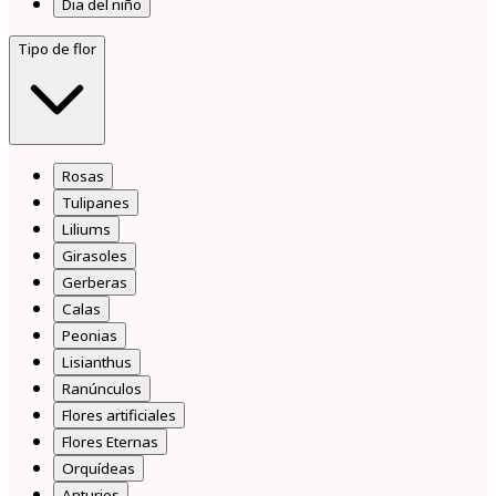
Dia del niño
Tipo de flor
Rosas
Tulipanes
Liliums
Girasoles
Gerberas
Calas
Peonias
Lisianthus
Ranúnculos
Flores artificiales
Flores Eternas
Orquídeas
Anturios