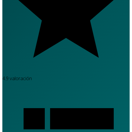
4.9
valoración