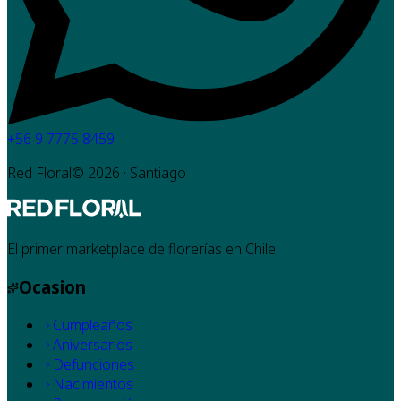
+56 9 7775 8459
Red Floral©
2026
· Santiago
El primer marketplace de florerías en Chile
Ocasion
Cumpleaños
Aniversarios
Defunciones
Nacimientos