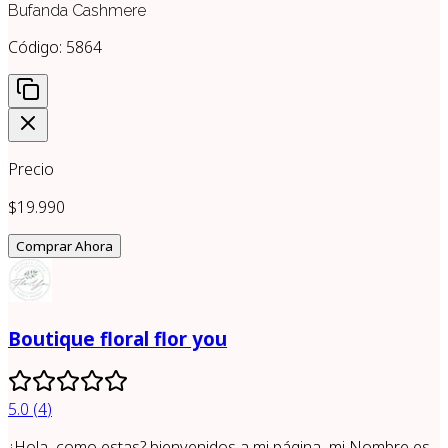
Bufanda Cashmere
Código:
5864
Precio
$19.990
Comprar Ahora
Boutique floral flor you
5.0
(
4
)
¿Hola, como estas? bienvenidos a mi página, mi Nombre es