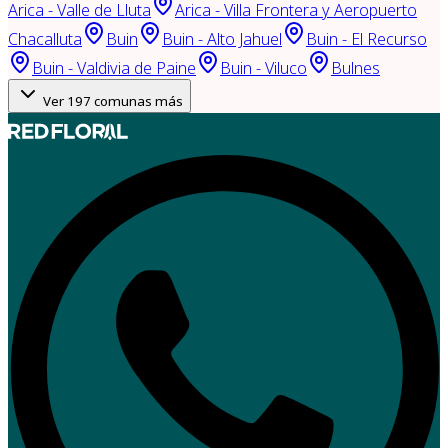
Arica - Valle de Lluta
Arica - Villa Frontera y Aeropuerto
Chacalluta
Buin
Buin - Alto Jahuel
Buin - El Recurso
Buin - Valdivia de Paine
Buin - Viluco
Bulnes
Ver
197
comunas más