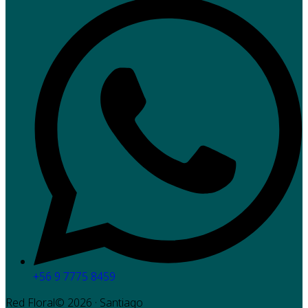
+56 9 7775 8459
Red Floral©
2026
· Santiago