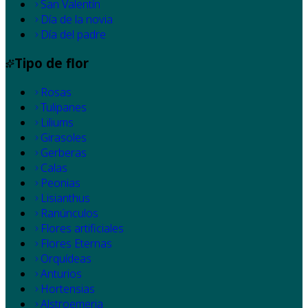
San Valentín
Día de la novia
Día del padre
Tipo de flor
Rosas
Tulipanes
Liliums
Girasoles
Gerberas
Calas
Peonias
Lisianthus
Ranúnculos
Flores artificiales
Flores Eternas
Orquídeas
Anturios
Hortensias
Alstroemeria