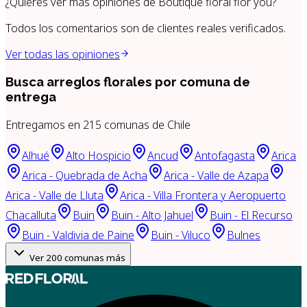
¿Quieres ver más opiniones de
Boutique floral flor you
?
Todos los comentarios son de clientes reales verificados.
Ver todas las opiniones
Busca arreglos florales por
comuna de
entrega
Entregamos en
215
comunas de Chile
Alhué
Alto Hospicio
Ancud
Antofagasta
Arica
Arica - Quebrada de Acha
Arica - Valle de Azapa
Arica - Valle de Lluta
Arica - Villa Frontera y Aeropuerto
Chacalluta
Buin
Buin - Alto Jahuel
Buin - El Recurso
Buin - Valdivia de Paine
Buin - Viluco
Bulnes
Ver
200
comunas más