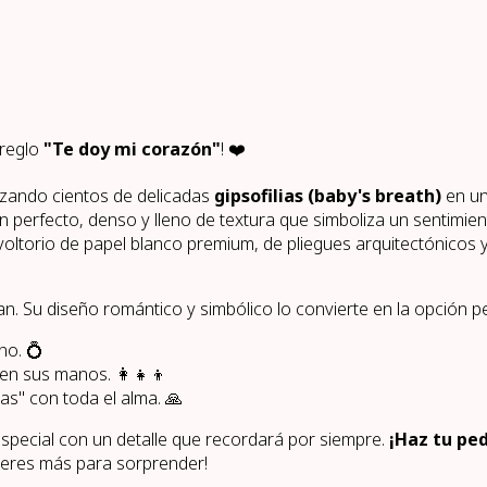
rreglo
"Te doy mi corazón"
! ❤️
izando cientos de delicadas
gipsofilias (baby's breath)
en un
 perfecto, denso y lleno de textura que simboliza un sentimien
envoltorio de papel blanco premium, de pliegues arquitectónicos
n. Su diseño romántico y simbólico lo convierte en la opción pe
no. 💍
n sus manos. 👩‍👧‍👦
as" con toda el alma. 🙏
special con un detalle que recordará por siempre.
¡Haz tu pe
peres más para sorprender!