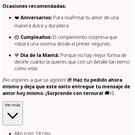
Ocasiones recomendadas:
❤️
Aniversarios:
Para reafirmar tu amor de una
manera dulce y duradera.
🎂
Cumpleaños:
El complemento sorpresa que
robará una sonrisa desde el primer segundo.
🌹
Día de la Mamá:
Porque no hay mejor forma de
decirle cuánto la quieres que con un detalle tan tierno
como este.
¡No esperes a que se agoten! 🎁
Haz tu pedido ahora
mismo y deja que este osito entregue tu mensaje de
amor hoy mismo. ¡Sorprende con ternura!
🚚💨
Ver más
Alto (cm)
:
18
cms