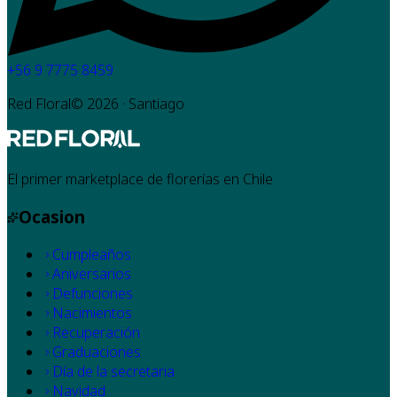
+56 9 7775 8459
Red Floral©
2026
· Santiago
El primer marketplace de florerías en Chile
Ocasion
Cumpleaños
Aniversarios
Defunciones
Nacimientos
Recuperación
Graduaciones
Día de la secretaria
Navidad