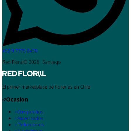
+56 9 7775 8459
Red Floral©
2026
· Santiago
El primer marketplace de florerías en Chile
Ocasion
Cumpleaños
Aniversarios
Defunciones
Nacimientos