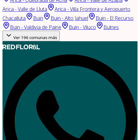
Arica - Quebrada de Acha
Arica - Valle de Azapa
Arica - Valle de Lluta
Arica - Villa Frontera y Aeropuerto
Chacalluta
Buin
Buin - Alto Jahuel
Buin - El Recurso
Buin - Valdivia de Paine
Buin - Viluco
Bulnes
Ver
196
comunas más