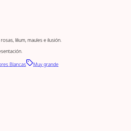
sas, lilium, maules e ilusión.
esentación.
ores Blancas
Muy grande