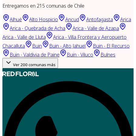
Entregamos en
215
comunas de Chile
Alhué
Alto Hospicio
Ancud
Antofagasta
Arica
Arica - Quebrada de Acha
Arica - Valle de Azapa
Arica - Valle de Lluta
Arica - Villa Frontera y Aeropuerto
Chacalluta
Buin
Buin - Alto Jahuel
Buin - El Recurso
Buin - Valdivia de Paine
Buin - Viluco
Bulnes
Ver
200
comunas más