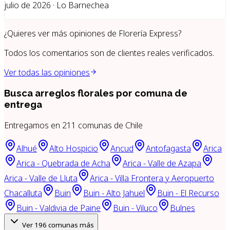
julio de 2026 · Lo Barnechea
¿Quieres ver más opiniones de
Florería Express
?
Todos los comentarios son de clientes reales verificados.
Ver todas las opiniones
Busca arreglos florales por
comuna de
entrega
Entregamos en
211
comunas de Chile
Alhué
Alto Hospicio
Ancud
Antofagasta
Arica
Arica - Quebrada de Acha
Arica - Valle de Azapa
Arica - Valle de Lluta
Arica - Villa Frontera y Aeropuerto
Chacalluta
Buin
Buin - Alto Jahuel
Buin - El Recurso
Buin - Valdivia de Paine
Buin - Viluco
Bulnes
Ver
196
comunas más