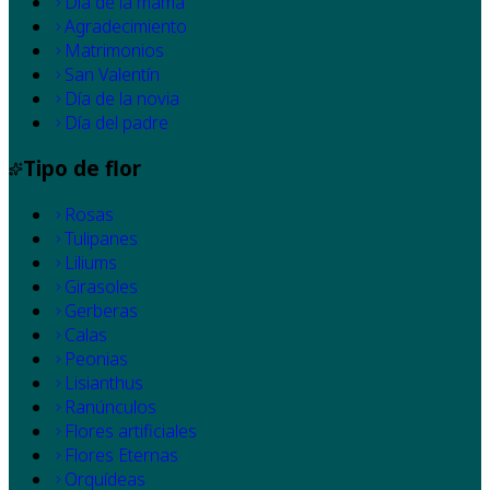
Dia de la mamá
Agradecimiento
Matrimonios
San Valentín
Día de la novia
Día del padre
Tipo de flor
Rosas
Tulipanes
Liliums
Girasoles
Gerberas
Calas
Peonias
Lisianthus
Ranúnculos
Flores artificiales
Flores Eternas
Orquídeas