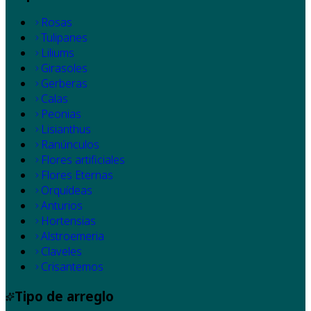
Rosas
Tulipanes
Liliums
Girasoles
Gerberas
Calas
Peonias
Lisianthus
Ranúnculos
Flores artificiales
Flores Eternas
Orquídeas
Anturios
Hortensias
Alstroemeria
Claveles
Crisantemos
Tipo de arreglo