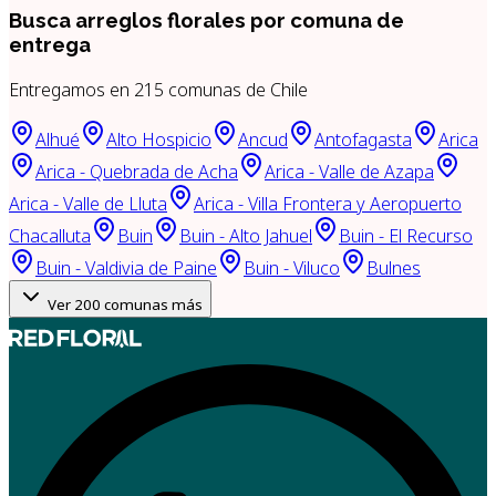
Busca arreglos florales por
comuna de
entrega
Entregamos en
215
comunas de Chile
Alhué
Alto Hospicio
Ancud
Antofagasta
Arica
Arica - Quebrada de Acha
Arica - Valle de Azapa
Arica - Valle de Lluta
Arica - Villa Frontera y Aeropuerto
Chacalluta
Buin
Buin - Alto Jahuel
Buin - El Recurso
Buin - Valdivia de Paine
Buin - Viluco
Bulnes
Ver
200
comunas más