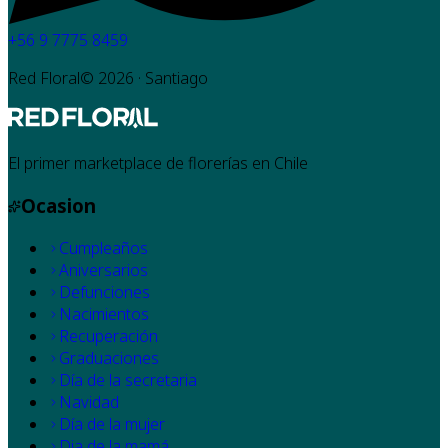
+56 9 7775 8459
Red Floral©
2026
· Santiago
El primer marketplace de florerías en Chile
Ocasion
Cumpleaños
Aniversarios
Defunciones
Nacimientos
Recuperación
Graduaciones
Día de la secretaria
Navidad
Día de la mujer
Dia de la mamá