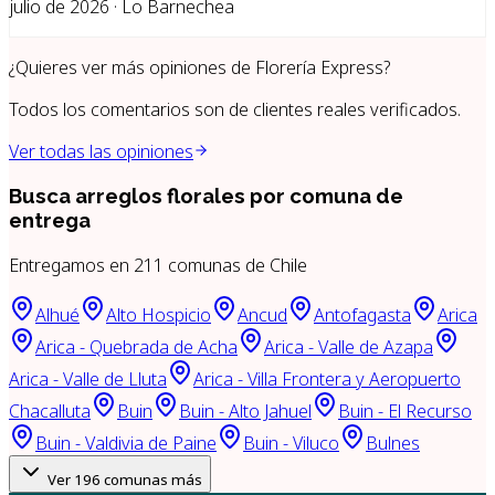
julio de 2026 · Lo Barnechea
¿Quieres ver más opiniones de
Florería Express
?
Todos los comentarios son de clientes reales verificados.
Ver todas las opiniones
Busca arreglos florales por
comuna de
entrega
Entregamos en
211
comunas de Chile
Alhué
Alto Hospicio
Ancud
Antofagasta
Arica
Arica - Quebrada de Acha
Arica - Valle de Azapa
Arica - Valle de Lluta
Arica - Villa Frontera y Aeropuerto
Chacalluta
Buin
Buin - Alto Jahuel
Buin - El Recurso
Buin - Valdivia de Paine
Buin - Viluco
Bulnes
Ver
196
comunas más