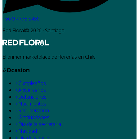
+56 9 7775 8459
Red Floral©
2026
· Santiago
El primer marketplace de florerías en Chile
Ocasion
Cumpleaños
Aniversarios
Defunciones
Nacimientos
Recuperación
Graduaciones
Día de la secretaria
Navidad
Día de la mujer