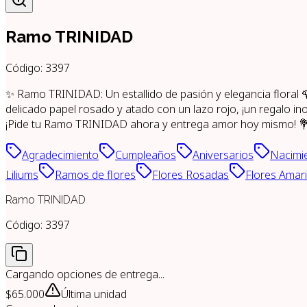
Ramo TRINIDAD
Código:
3397
✨ Ramo TRINIDAD: Un estallido de pasión y elegancia floral 🌹
delicado papel rosado y atado con un lazo rojo, ¡un regalo ino
¡Pide tu Ramo TRINIDAD ahora y entrega amor hoy mismo! 
Agradecimiento
Cumpleaños
Aniversarios
Nacimi
Liliums
Ramos de flores
Flores Rosadas
Flores Amari
Ramo TRINIDAD
Código:
3397
Cargando opciones de entrega...
$65.000
Última unidad