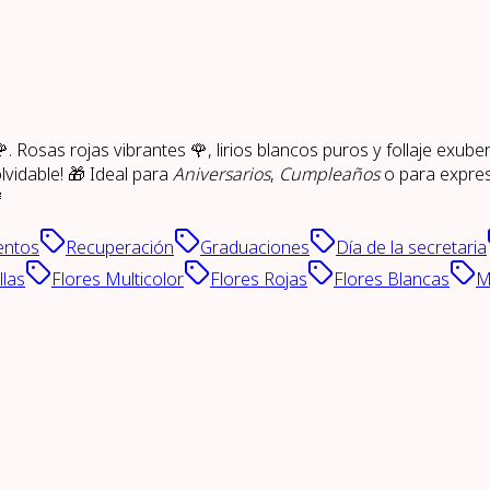
. Rosas rojas vibrantes 🌹, lirios blancos puros y follaje exub
lvidable! 🎁 Ideal para
Aniversarios
,
Cumpleaños
o para expre

entos
Recuperación
Graduaciones
Día de la secretaria
llas
Flores Multicolor
Flores Rojas
Flores Blancas
M