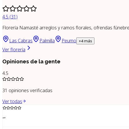
4.5
(
31
)
Florería Namasté arreglos y ramos florales, ofrendas fúneb
Las Cabras
Palmilla
Peumo
+
4
más
Ver florería
Opiniones de la gente
4.5
31
opiniones verificadas
Ver todas
“
”