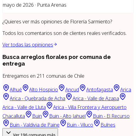
mayo de 2026 · Punta Arenas
¿Quieres ver más opiniones de
Florería Sarmiento
?
Todos los comentarios son de clientes reales verificados.
Ver todas las opiniones
Busca arreglos florales por
comuna de
entrega
Entregamos en
211
comunas de Chile
Alhué
Alto Hospicio
Ancud
Antofagasta
Arica
Arica - Quebrada de Acha
Arica - Valle de Azapa
Arica - Valle de Lluta
Arica - Villa Frontera y Aeropuerto
Chacalluta
Buin
Buin - Alto Jahuel
Buin - El Recurso
Buin - Valdivia de Paine
Buin - Viluco
Bulnes
Ver
196
comunas más