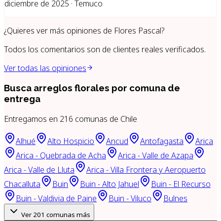
diciembre de 2025 · Temuco
¿Quieres ver más opiniones de
Flores Pascal
?
Todos los comentarios son de clientes reales verificados.
Ver todas las opiniones
Busca arreglos florales por
comuna de
entrega
Entregamos en
216
comunas de Chile
Alhué
Alto Hospicio
Ancud
Antofagasta
Arica
Arica - Quebrada de Acha
Arica - Valle de Azapa
Arica - Valle de Lluta
Arica - Villa Frontera y Aeropuerto
Chacalluta
Buin
Buin - Alto Jahuel
Buin - El Recurso
Buin - Valdivia de Paine
Buin - Viluco
Bulnes
Ver
201
comunas más