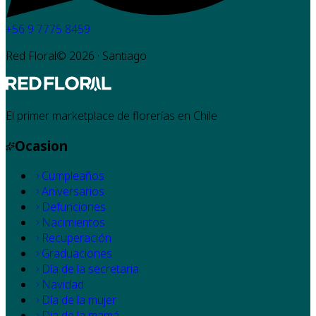
+56 9 7775 8459
Red Floral©
2026
· Santiago
El primer marketplace de florerías en Chile
Ocasion
Cumpleaños
Aniversarios
Defunciones
Nacimientos
Recuperación
Graduaciones
Día de la secretaria
Navidad
Día de la mujer
Dia de la mamá