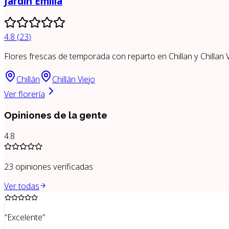
Jardín Emilia
4.8
(
23
)
Flores frescas de temporada con reparto en Chillan y Chillan V
Chillán
Chillán Viejo
Ver florería
Opiniones de la gente
4.8
23
opiniones verificadas
Ver todas
“
Excelente
”