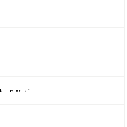
dó muy bonito.
”