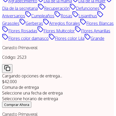
Agradecimiento
Dia de la mamá
Día de la mujer
Día de la secretaria
Recuperación
Defunciones
Aniversarios
Cumpleaños
Rosas
Lisianthus
Girasoles
Gerberas
Arreglos florales
Flores Blancas
Flores Rosadas
Flores Multicolor
Flores Amarillas
Flores color damasco
Flores color Lila
Grande
Canasto Primaveral
Código:
2523
Cargando opciones de entrega...
$42.000
Comuna de entrega
Seleccione una fecha de entrega
Seleccione horario de entrega
Comprar Ahora
Canasto Primaveral