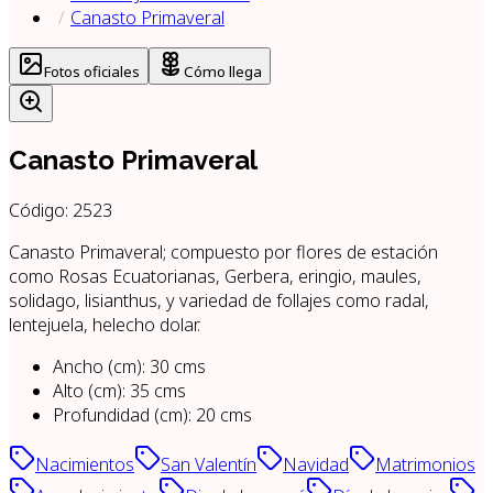
Canasto Primaveral
Fotos oficiales
Cómo llega
Canasto Primaveral
Código:
2523
Canasto Primaveral; compuesto por flores de estación
como Rosas Ecuatorianas, Gerbera, eringio, maules,
solidago, lisianthus, y variedad de follajes como radal,
lentejuela, helecho dolar.
Ancho (cm)
:
30
cms
Alto (cm)
:
35
cms
Profundidad (cm)
:
20
cms
Nacimientos
San Valentín
Navidad
Matrimonios