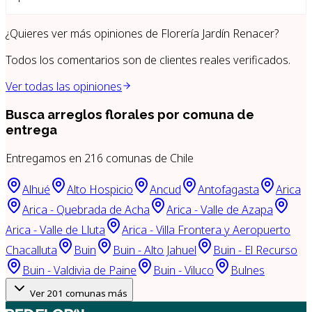
¿Quieres ver más opiniones de
Florería Jardín Renacer
?
Todos los comentarios son de clientes reales verificados.
Ver todas las opiniones
Busca arreglos florales por
comuna de
entrega
Entregamos en
216
comunas de Chile
Alhué
Alto Hospicio
Ancud
Antofagasta
Arica
Arica - Quebrada de Acha
Arica - Valle de Azapa
Arica - Valle de Lluta
Arica - Villa Frontera y Aeropuerto
Chacalluta
Buin
Buin - Alto Jahuel
Buin - El Recurso
Buin - Valdivia de Paine
Buin - Viluco
Bulnes
Ver
201
comunas más