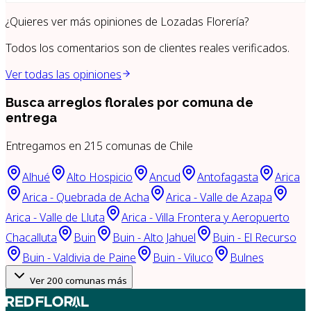
¿Quieres ver más opiniones de
Lozadas Florería
?
Todos los comentarios son de clientes reales verificados.
Ver todas las opiniones
Busca arreglos florales por
comuna de
entrega
Entregamos en
215
comunas de Chile
Alhué
Alto Hospicio
Ancud
Antofagasta
Arica
Arica - Quebrada de Acha
Arica - Valle de Azapa
Arica - Valle de Lluta
Arica - Villa Frontera y Aeropuerto
Chacalluta
Buin
Buin - Alto Jahuel
Buin - El Recurso
Buin - Valdivia de Paine
Buin - Viluco
Bulnes
Ver
200
comunas más