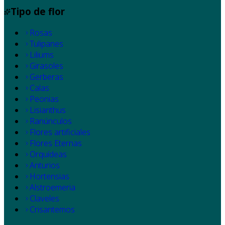
Tipo de flor
Rosas
Tulipanes
Liliums
Girasoles
Gerberas
Calas
Peonias
Lisianthus
Ranúnculos
Flores artificiales
Flores Eternas
Orquídeas
Anturios
Hortensias
Alstroemeria
Claveles
Crisantemos