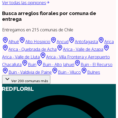
Ver todas las opiniones
Busca arreglos florales por
comuna de
entrega
Entregamos en
215
comunas de Chile
Alhué
Alto Hospicio
Ancud
Antofagasta
Arica
Arica - Quebrada de Acha
Arica - Valle de Azapa
Arica - Valle de Lluta
Arica - Villa Frontera y Aeropuerto
Chacalluta
Buin
Buin - Alto Jahuel
Buin - El Recurso
Buin - Valdivia de Paine
Buin - Viluco
Bulnes
Ver
200
comunas más