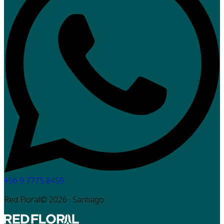
+56 9 7775 8459
Red Floral©
2026
· Santiago