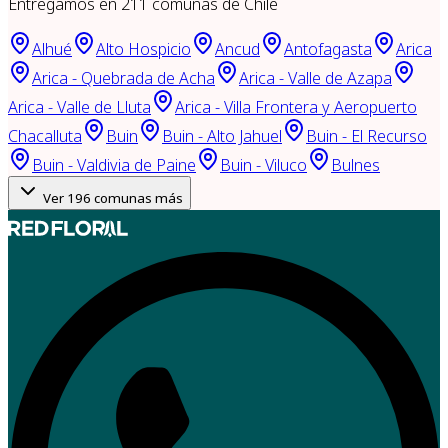
Entregamos en
211
comunas de Chile
Alhué
Alto Hospicio
Ancud
Antofagasta
Arica
Arica - Quebrada de Acha
Arica - Valle de Azapa
Arica - Valle de Lluta
Arica - Villa Frontera y Aeropuerto
Chacalluta
Buin
Buin - Alto Jahuel
Buin - El Recurso
Buin - Valdivia de Paine
Buin - Viluco
Bulnes
Ver
196
comunas más