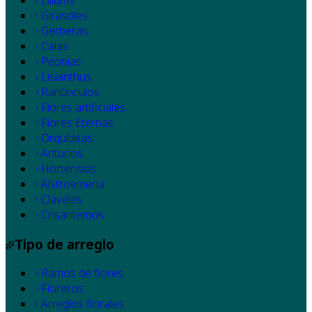
Liliums
Girasoles
Gerberas
Calas
Peonias
Lisianthus
Ranúnculos
Flores artificiales
Flores Eternas
Orquídeas
Anturios
Hortensias
Alstroemeria
Claveles
Crisantemos
Tipo de arreglo
Ramos de flores
Floreros
Arreglos florales