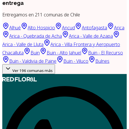
entrega
Entregamos en
211
comunas de Chile
Alhué
Alto Hospicio
Ancud
Antofagasta
Arica
Arica - Quebrada de Acha
Arica - Valle de Azapa
Arica - Valle de Lluta
Arica - Villa Frontera y Aeropuerto
Chacalluta
Buin
Buin - Alto Jahuel
Buin - El Recurso
Buin - Valdivia de Paine
Buin - Viluco
Bulnes
Ver
196
comunas más