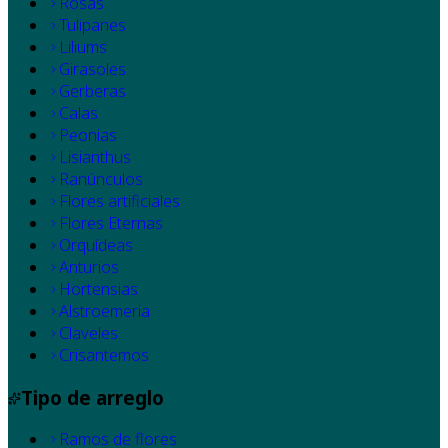
Rosas
Tulipanes
Liliums
Girasoles
Gerberas
Calas
Peonias
Lisianthus
Ranúnculos
Flores artificiales
Flores Eternas
Orquídeas
Anturios
Hortensias
Alstroemeria
Claveles
Crisantemos
Tipo de arreglo
Ramos de flores