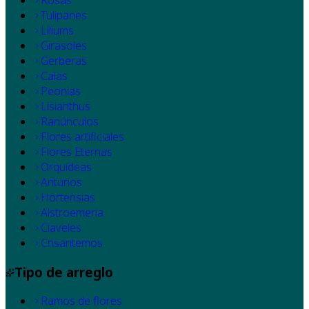
Rosas
Tulipanes
Liliums
Girasoles
Gerberas
Calas
Peonias
Lisianthus
Ranúnculos
Flores artificiales
Flores Eternas
Orquídeas
Anturios
Hortensias
Alstroemeria
Claveles
Crisantemos
Tipo de arreglo
Ramos de flores