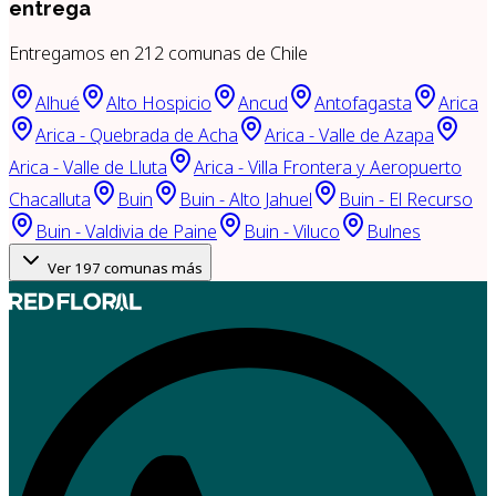
entrega
Entregamos en
212
comunas de Chile
Alhué
Alto Hospicio
Ancud
Antofagasta
Arica
Arica - Quebrada de Acha
Arica - Valle de Azapa
Arica - Valle de Lluta
Arica - Villa Frontera y Aeropuerto
Chacalluta
Buin
Buin - Alto Jahuel
Buin - El Recurso
Buin - Valdivia de Paine
Buin - Viluco
Bulnes
Ver
197
comunas más