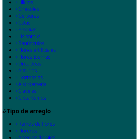
Liliums
Girasoles
Gerberas
Calas
Peonias
Lisianthus
Ranúnculos
Flores artificiales
Flores Eternas
Orquídeas
Anturios
Hortensias
Alstroemeria
Claveles
Crisantemos
Tipo de arreglo
Ramos de flores
Floreros
Arreglos florales