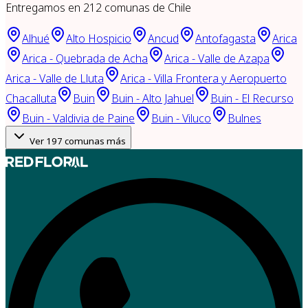
Entregamos en
212
comunas de Chile
Alhué
Alto Hospicio
Ancud
Antofagasta
Arica
Arica - Quebrada de Acha
Arica - Valle de Azapa
Arica - Valle de Lluta
Arica - Villa Frontera y Aeropuerto
Chacalluta
Buin
Buin - Alto Jahuel
Buin - El Recurso
Buin - Valdivia de Paine
Buin - Viluco
Bulnes
Ver
197
comunas más