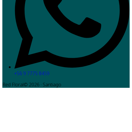
+56 9 7775 8459
Red Floral©
2026
· Santiago