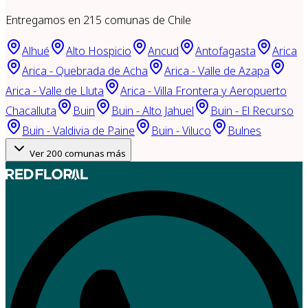
Entregamos en
215
comunas de Chile
Alhué
Alto Hospicio
Ancud
Antofagasta
Arica
Arica - Quebrada de Acha
Arica - Valle de Azapa
Arica - Valle de Lluta
Arica - Villa Frontera y Aeropuerto
Chacalluta
Buin
Buin - Alto Jahuel
Buin - El Recurso
Buin - Valdivia de Paine
Buin - Viluco
Bulnes
Ver
200
comunas más