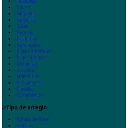
Tulipanes
Liliums
Girasoles
Gerberas
Calas
Peonias
Lisianthus
Ranúnculos
Flores artificiales
Flores Eternas
Orquídeas
Anturios
Hortensias
Alstroemeria
Claveles
Crisantemos
Tipo de arreglo
Ramos de flores
Floreros