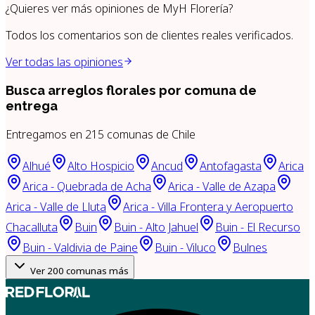
¿Quieres ver más opiniones de
MyH Florería
?
Todos los comentarios son de clientes reales verificados.
Ver todas las opiniones
Busca arreglos florales por
comuna de
entrega
Entregamos en
215
comunas de Chile
Alhué
Alto Hospicio
Ancud
Antofagasta
Arica
Arica - Quebrada de Acha
Arica - Valle de Azapa
Arica - Valle de Lluta
Arica - Villa Frontera y Aeropuerto
Chacalluta
Buin
Buin - Alto Jahuel
Buin - El Recurso
Buin - Valdivia de Paine
Buin - Viluco
Bulnes
Ver
200
comunas más